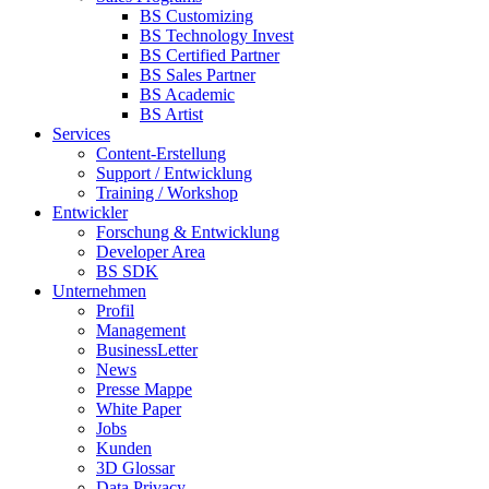
BS Customizing
BS Technology Invest
BS Certified Partner
BS Sales Partner
BS Academic
BS Artist
Services
Content-Erstellung
Support / Entwicklung
Training / Workshop
Entwickler
Forschung & Entwicklung
Developer Area
BS SDK
Unternehmen
Profil
Management
BusinessLetter
News
Presse Mappe
White Paper
Jobs
Kunden
3D Glossar
Data Privacy