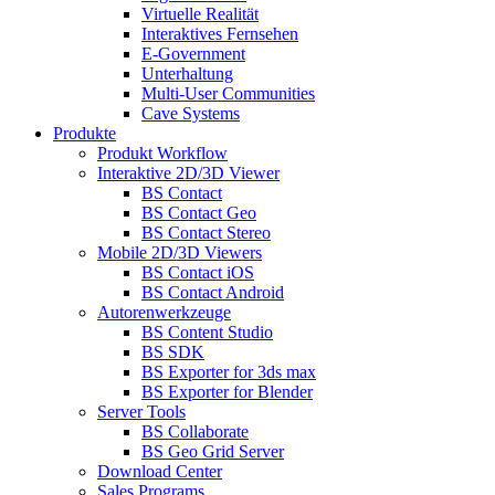
Virtuelle Realität
Interaktives Fernsehen
E-Government
Unterhaltung
Multi-User Communities
Cave Systems
Produkte
Produkt Workflow
Interaktive 2D/3D Viewer
BS Contact
BS Contact Geo
BS Contact Stereo
Mobile 2D/3D Viewers
BS Contact iOS
BS Contact Android
Autorenwerkzeuge
BS Content Studio
BS SDK
BS Exporter for 3ds max
BS Exporter for Blender
Server Tools
BS Collaborate
BS Geo Grid Server
Download Center
Sales Programs