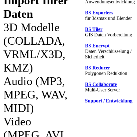
Import Ihrer
Anwendungsentwicklung
Daten
BS Exporters
für 3dsmax und Blender
3D Modelle
BS Tiler
GIS Daten Vorbereitung
(COLLADA,
BS Encrypt
VRML/X3D,
Daten Verschlüsselung /
Sicherheit
KMZ)
BS Reducer
Polygonen Reduktion
Audio (MP3,
BS Collaborate
Multi-User Server
MPEG, WAV,
Support / Entwicklung
MIDI)
Video
(MPEG, AVI,