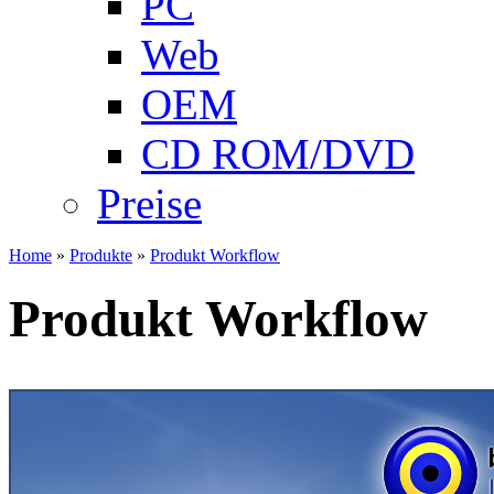
PC
Web
OEM
CD ROM/DVD
Preise
Home
»
Produkte
»
Produkt Workflow
Produkt Workflow