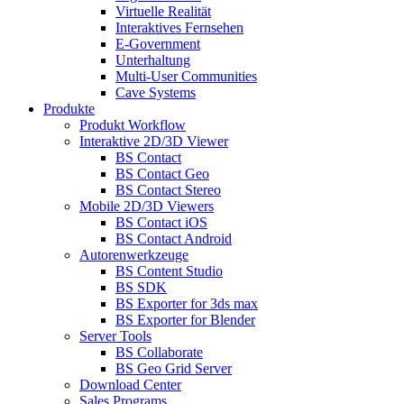
Virtuelle Realität
Interaktives Fernsehen
E-Government
Unterhaltung
Multi-User Communities
Cave Systems
Produkte
Produkt Workflow
Interaktive 2D/3D Viewer
BS Contact
BS Contact Geo
BS Contact Stereo
Mobile 2D/3D Viewers
BS Contact iOS
BS Contact Android
Autorenwerkzeuge
BS Content Studio
BS SDK
BS Exporter for 3ds max
BS Exporter for Blender
Server Tools
BS Collaborate
BS Geo Grid Server
Download Center
Sales Programs