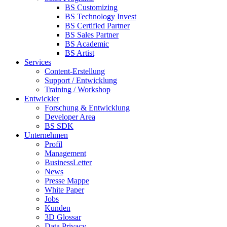
BS Customizing
BS Technology Invest
BS Certified Partner
BS Sales Partner
BS Academic
BS Artist
Services
Content-Erstellung
Support / Entwicklung
Training / Workshop
Entwickler
Forschung & Entwicklung
Developer Area
BS SDK
Unternehmen
Profil
Management
BusinessLetter
News
Presse Mappe
White Paper
Jobs
Kunden
3D Glossar
Data Privacy